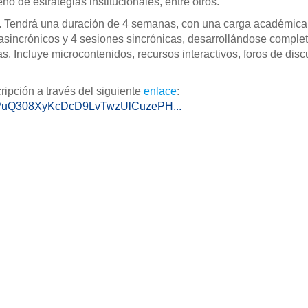
ño de estrategias institucionales, entre otros.
. Tendrá una duración de 4 semanas, con una carga académica
 asincrónicos y 4 sesiones sincrónicas, desarrollándose compl
 Incluye microcontenidos, recursos interactivos, foros de disc
ripción a través del siguiente
enlace
:
fFnPuQ308XyKcDcD9LvTwzUlCuzePH...