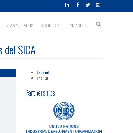
Search
NEWS AND EVENTS
RESOURCES
CONTACT US
Search
form
s del SICA
Español
English
Partnerships