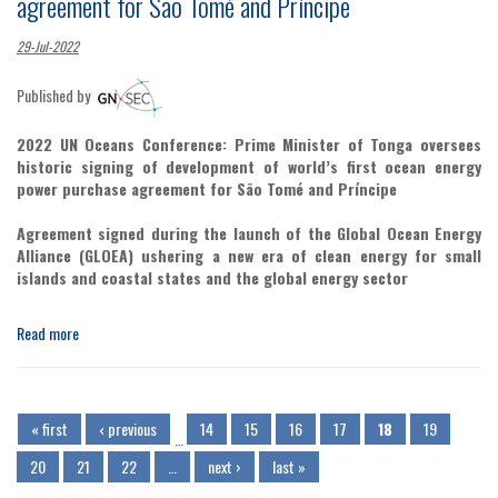
agreement for São Tomé and Príncipe
29-Jul-2022
Published by
2022 UN Oceans Conference: Prime Minister of Tonga oversees
historic signing of development of world’s first ocean energy
power purchase agreement for São Tomé and Príncipe
Agreement signed during the launch of the Global Ocean Energy
Alliance (GLOEA) ushering a new era of clean energy for small
islands and coastal states and the global energy sector
Read more
Páginas
« first
‹ previous
14
15
16
17
18
19
…
20
21
22
…
next ›
last »