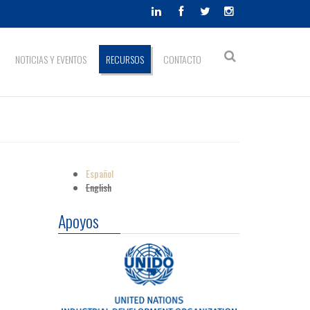
Formulario
NOTICIAS Y EVENTOS
RECURSOS
CONTACTO
Buscar
de
búsqueda
Español
English
Apoyos