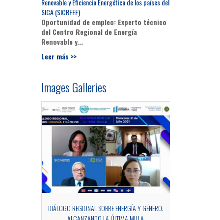
Renovable y Eficiencia Energética de los países del
SICA (SICREEE)
Oportunidad de empleo: Experto técnico
del Centro Regional de Energía
Renovable y...
Leer más >>
Images Galleries
OCESS OF MRV
DIÁLOGO REGIONAL SOBRE ENERGÍA Y GÉNERO:
SIDE EV
ALCANZANDO LA ÚLTIMA MILLA