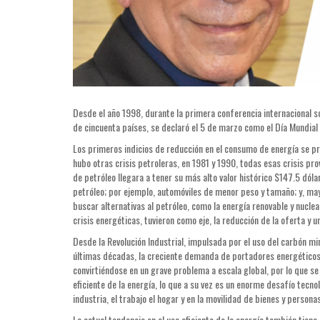
Desde el año 1998, durante la primera conferencia internacional s
de cincuenta países, se declaró el 5 de marzo como el Día Mundial d
Los primeros indicios de reducción en el consumo de energía se p
hubo otras crisis petroleras, en 1981 y 1990, todas esas crisis pro
de petróleo llegara a tener su más alto valor histórico $147.5 dóla
petróleo; por ejemplo, automóviles de menor peso y tamaño; y, ma
buscar alternativas al petróleo, como la energía renovable y nuclea
crisis energéticas, tuvieron como eje, la reducción de la oferta y 
Desde la Revolución Industrial, impulsada por el uso del carbón mi
últimas décadas, la creciente demanda de portadores energéticos
convirtiéndose en un grave problema a escala global, por lo que se
eficiente de la energía, lo que a su vez es un enorme desafío tecnol
industria, el trabajo el hogar y en la movilidad de bienes y perso
La actual tendencia en el uso eficiente de la energía también tien