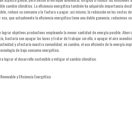
ible cambio climático. La eficiencia energética también ha adquirido importancia desd
nible, reduce su consumo y la factura a pagar; así mismo, la reducción en los costos de
 eso, que actualmente la eficiencia energética tiene una doble ganancia, reducimos co
e lograr objetivos productivos empleando la menor cantidad de energía posible. Ahorra
a, bastaría con apagar las luces y tratar de trabajar sin ella, o apagar el aire acondic
uctividad y afectaría nuestra comodidad, en cambio, el uso eficiente de la energía impl
ecnología de bajo consumo energético.
ara lograr el desarrollo sostenible y mitigar el cambio climático.
 Renovable y Eficiencia Energética