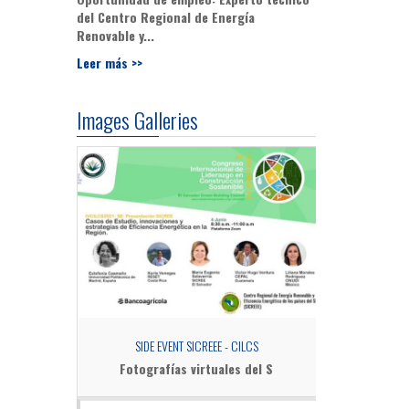
del Centro Regional de Energía
Renovable y...
Leer más >>
Images Galleries
ÍA Y GÉNERO:
SIDE EVENT SICREEE - CILCS
BEGINNING THE 
MILLA
Fotografías virtuales del S
organiz