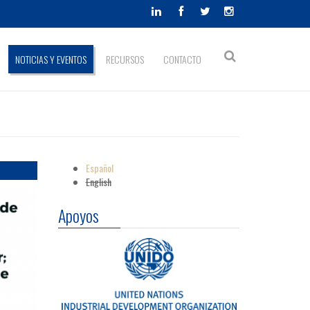
Formulario
NOTICIAS Y EVENTOS
RECURSOS
CONTACTO
Buscar
de
búsqueda
Español
English
Apoyos