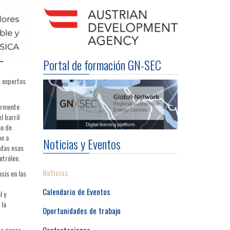
Portal de formación GN-SEC
s expertos
iormente
l barril
mo de
on a
Noticias y Eventos
odas esas
etróleo.
Noticias
sis en las
Calendario de Eventos
l y
 la
Oportunidades de trabajo
Contrataciones
de gases